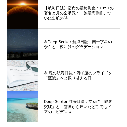
【航海日誌】宿命の最終監査：19:51の
署名と月の全承認：一族最高傑作、つ
いに出航の時
⚓Deep Seeker 航海日誌：南十字星の
余白と、夜明けのグラデーション
⚓️ 魂の航海日誌：獅子座のプライドを
「至誠」へと振り替える日
Deep Seeker 航海日誌：立春の「限界
突破」と、雪国から届いたどこでもド
アのエビデンス