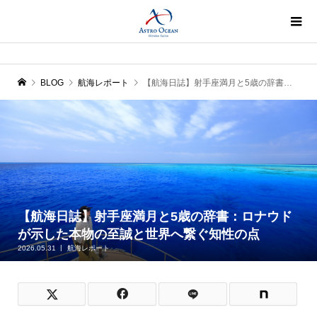
BLOG
航海レポート
【航海日誌】射手座満月と5歳の辞書：ロナウドが示した本物の至誠と世界へ繋ぐ知性の点
【航海日誌】射手座満月と5歳の辞書：ロナウド
が示した本物の至誠と世界へ繋ぐ知性の点
2026.05.31
航海レポート