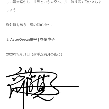
しい滑走路から、世界という大空へ、共に誇り高く飛び立ちま
しょう！
羅針盤を磨き、魂の目的地へ。
⚓
AstroOcean主宰｜齊藤 寛子
2026年5月31日（射手座満月の夜に）