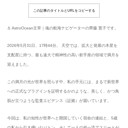
この記事のタイトルとURLをコピーする
⚓ AstroOcean主宰｜魂の航海ナビゲーターの齊藤 寛子です。
2026年5月31日、17時44分。 天空では、拡大と発展の木星を
支配星に持つ、最も遠大で精神性の高い射手座の領域で満月を
迎えました。
この満月の光が世界を照らす中、私の手元には、まるで新世界
への正式なプラグインを証明するかのような、美しく、かつ鳥
肌が立つような監査エビデンス（証拠）が届いています。
今回は、私の知性が世界へと開国していく宿命の連結と、5歳
の私から引き継いだバトン、そして一人の超一流アスリートが