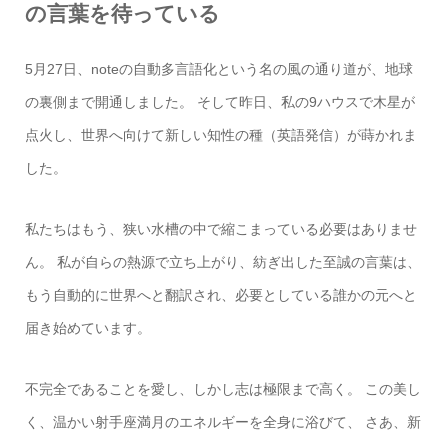
の言葉を待っている
5月27日、noteの自動多言語化という名の風の通り道が、地球
の裏側まで開通しました。 そして昨日、私の9ハウスで木星が
点火し、世界へ向けて新しい知性の種（英語発信）が蒔かれま
した。
私たちはもう、狭い水槽の中で縮こまっている必要はありませ
ん。 私が自らの熱源で立ち上がり、紡ぎ出した至誠の言葉は、
もう自動的に世界へと翻訳され、必要としている誰かの元へと
届き始めています。
不完全であることを愛し、しかし志は極限まで高く。 この美し
く、温かい射手座満月のエネルギーを全身に浴びて、 さあ、新