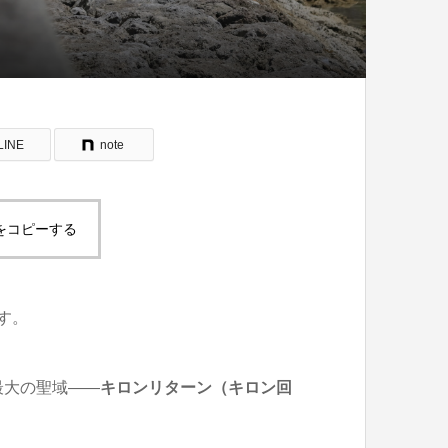
LINE
note
をコピーする
です。
る最大の聖域――
キロンリターン（キロン回