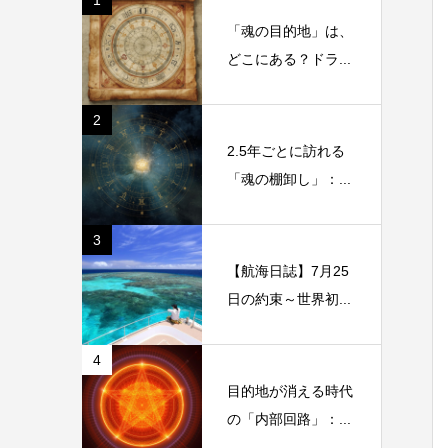
1
「魂の目的地」は、
どこにある？ドラ...
2
2.5年ごとに訪れる
「魂の棚卸し」：...
3
【航海日誌】7月25
日の約束～世界初...
4
目的地が消える時代
の「内部回路」：...