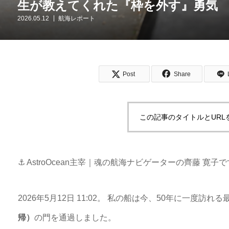
生が教えてくれた『枠を外す』勇気
2026.05.12
航海レポート
Post
Share
この記事のタイトルとURL
⚓ AstroOcean主宰｜魂の航海ナビゲーターの齊藤 寛子
2026年5月12日 11:02。 私の船は今、50年に一度訪れ
帰）
の門を通過しました。