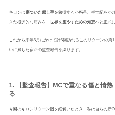
キロンは
傷ついた癒し手
を象徴する小惑星。半世紀をか
きた根源的な痛みを、
世界を癒やすための知恵
へと正式
これから来年3月にかけて計3回訪れるこのリターンの第1
いに満ちた宿命の監査報告を綴ります。
1. 【監査報告】MCで重なる傷と情
る
今回のキロンリターン図を紐解いたとき、私は自らの新O