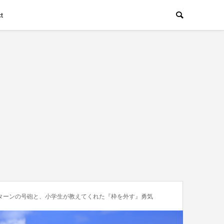
t
。
ターンの号砲と、小学生が教えてくれた『枠を外す』勇気