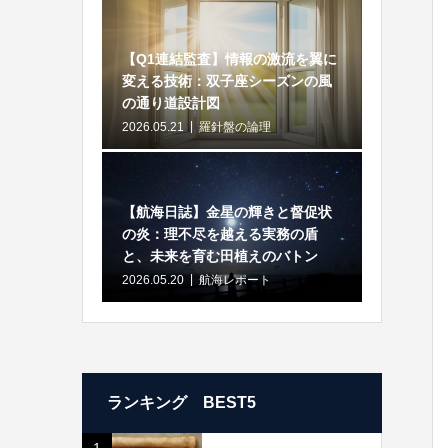
【Q1連結監査】情報の激流を翼に
変える技術：双子座シーズンの風
の通り道設計図
2026.05.21
羅針盤の論理
【航海日誌】金星の輝きと督促状
の炎：理不尽を越える実務の盾
と、未来を育む田植えのバトン
2026.05.20
航海レポート
ランキング BEST5