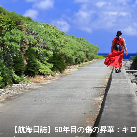
【航海日誌】50年目の傷の昇華：キ