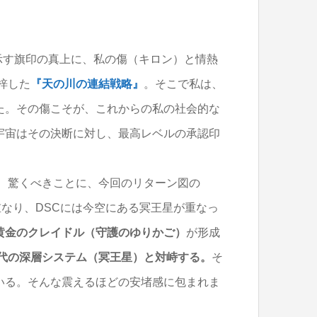
示す旗印の真上に、私の傷（キロン）と情熱
梓した
『天の川の連結戦略』
。そこで私は、
た。その傷こそが、これからの私の社会的な
宇宙はその決断に対し、最高レベルの承認印
： 驚くべきことに、今回のリターン図の
重なり、DSCには今空にある冥王星が重なっ
黄金のクレイドル（守護のゆりかご）
が形成
代の深層システム（冥王星）と対峙する。
そ
いる。そんな震えるほどの安堵感に包まれま