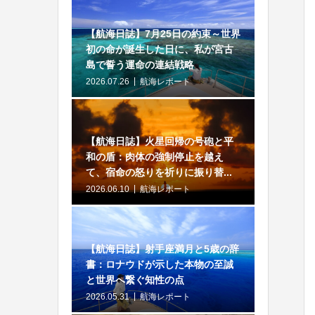
【航海日誌】7月25日の約束～世界
初の命が誕生した日に、私が宮古
島で誓う運命の連結戦略
2026.07.26
航海レポート
【航海日誌】火星回帰の号砲と平
和の盾：肉体の強制停止を越え
て、宿命の怒りを祈りに振り替...
2026.06.10
航海レポート
【航海日誌】射手座満月と5歳の辞
書：ロナウドが示した本物の至誠
と世界へ繋ぐ知性の点
2026.05.31
航海レポート