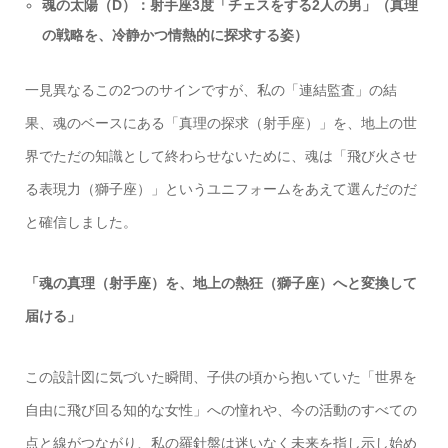
魂の太陽（D）：射手座3度「チェスをする2人の男」（真理
の戦略を、冷静かつ情熱的に探求する姿）
一見異なるこの2つのサインですが、私の「連結監査」の結
果、魂のベースにある「真理の探求（射手座）」を、地上の世
界でただの知識として終わらせないために、魂は「飛び火させ
る表現力（獅子座）」というユニフォームをあえて選んだのだ
と確信しました。
「魂の真理（射手座）を、地上の熱狂（獅子座）へと変換して
届ける」
この設計図に気づいた瞬間、子供の頃から抱いていた「世界を
自由に飛び回る知的な女性」への憧れや、今の活動のすべての
点と線がつながり、私の羅針盤は迷いなく未来を指し示し始め