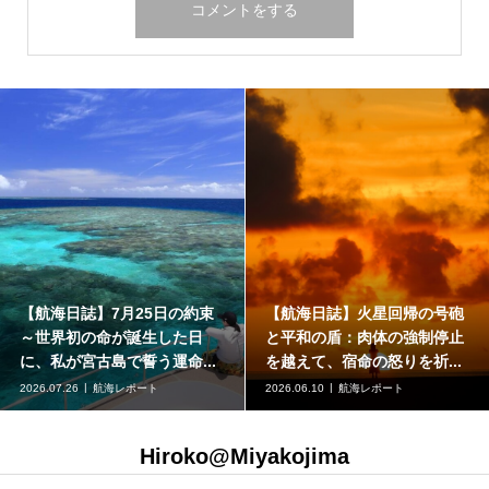
【航海日誌】7月25日の約束
【航海日誌】火星回帰の号砲
～世界初の命が誕生した日
と平和の盾：肉体の強制停止
に、私が宮古島で誓う運命...
を越えて、宿命の怒りを祈...
2026.07.26
航海レポート
2026.06.10
航海レポート
Hiroko@Miyakojima