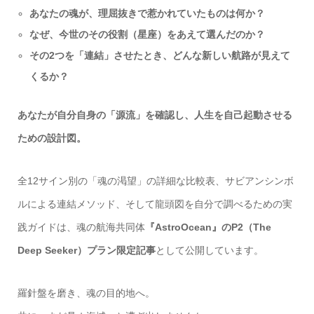
あなたの魂が、理屈抜きで惹かれていたものは何か？
なぜ、今世のその役割（星座）をあえて選んだのか？
その2つを「連結」させたとき、どんな新しい航路が見えて
くるか？
あなたが自分自身の「源流」を確認し、人生を自己起動させる
ための設計図。
全12サイン別の「魂の渇望」の詳細な比較表、サビアンシンボ
ルによる連結メソッド、そして龍頭図を自分で調べるための実
践ガイドは、魂の航海共同体
『AstroOcean』のP2（The
Deep Seeker）プラン限定記事
として公開しています。
羅針盤を磨き、魂の目的地へ。