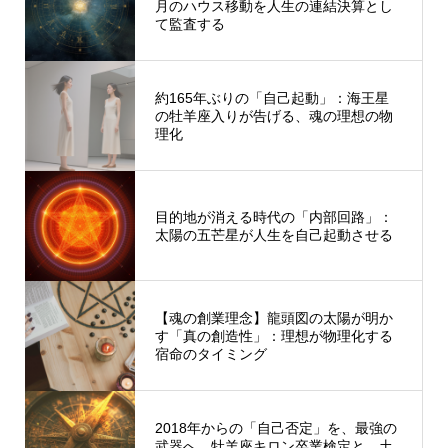
月のハウス移動を人生の連結決算とし
て監査する
約165年ぶりの「自己起動」：海王星
の牡羊座入りが告げる、魂の理想の物
理化
目的地が消える時代の「内部回路」：
太陽の五芒星が人生を自己起動させる
【魂の創業理念】龍頭図の太陽が明か
す「真の創造性」：理想が物理化する
宿命のタイミング
2018年からの「自己否定」を、最強の
武器へ。牡羊座キロン卒業検定と、土