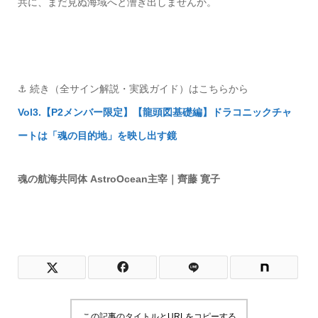
共に、まだ見ぬ海域へと漕ぎ出しませんか。
⚓️ 続き（全サイン解説・実践ガイド）はこちらから
Vol3.【P2メンバー限定】【龍頭図基礎編】ドラコニックチャ
ートは「魂の目的地」を映し出す鏡
魂の航海共同体 AstroOcean主宰｜齊藤 寛子
この記事のタイトルとURLをコピーする