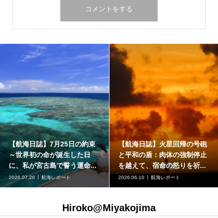
【航海日誌】7月25日の約束
【航海日誌】火星回帰の号砲
～世界初の命が誕生した日
と平和の盾：肉体の強制停止
に、私が宮古島で誓う運命...
を越えて、宿命の怒りを祈...
2026.07.26
航海レポート
2026.06.10
航海レポート
Hiroko@Miyakojima