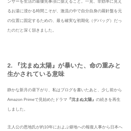
ンサーを生活の最優先事項に据えること。一見、非効率に見え
るお湯に浸かる時間こそが、激流の中で自分自身の羅針盤を元
の位置に固定するための、最も確実な初期化（デバッグ）だっ
たのだと深く頷きました。
2. 『沈まぬ太陽』が暴いた、命の重みと
生かされている意味
静かな新月の昼下がり、私はブログを書いたあと、少し前から
Amazon Primeで見始めたドラマ
『沈まぬ太陽』
の続きを再生
しました。
主人公の恩地氏が約10年におよぶ僻地への報復人事から日本へ