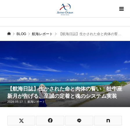
BLOG
航海レポート
【航海日誌】生かされた命と肉体の誓い：牡牛座新月が告げる、至誠の定着と魂のシステム実装
【航海日誌】生かされた命と肉体の誓い：牡牛座
新月が告げる、至誠の定着と魂のシステム実装
2026.05.17
航海レポート