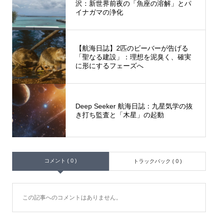
沢：新世界前夜の「魚座の溶解」とパ
イナガマの浄化
【航海日誌】2匹のビーバーが告げる
「聖なる建設」：理想を泥臭く、確実
に形にするフェーズへ
Deep Seeker 航海日誌：九星気学の抜
き打ち監査と「木星」の起動
コメント ( 0 )
トラックバック ( 0 )
この記事へのコメントはありません。