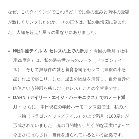
なぜ、このタイミングでこれほどまでに命の重みと肉体の受容
が激しくリンクしたのか。 その正体は、私の航海図に刻まれ
た、人知を超えた星々の重なりにありました。
N牡牛座テイル ＆ セレスの上での新月
： 今回の新月（牡牛
座25度台）は、私の過去世からのルーツ（ドラゴンテイ
ル）、そして無条件の愛と養育を司るセレス（豊穣の小惑
星）付近で起こりました。過去の因縁を清算し、自分自身の
肉体という神殿を慈しむ（セレス）ことの全肯定です。
DAHN（デイリー・エイジ・ハーモニクス）でのノード満
月
： さらに、本日現在の年齢ハーモニクス図では、私のノ
ード軸（ドラゴンヘッド／テイル）の上で満月（180度）が
形成されていました。魂の目的地が、社会的な現実によって
今まさに照らされ、自覚を迫られているという証拠です。