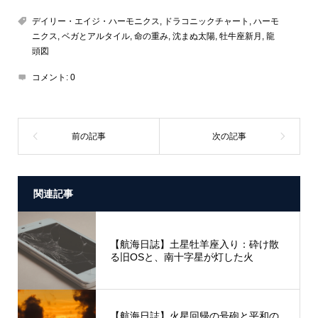
デイリー・エイジ・ハーモニクス
,
ドラコニックチャート
,
ハーモ
ニクス
,
ベガとアルタイル
,
命の重み
,
沈まぬ太陽
,
牡牛座新月
,
龍
頭図
コメント:
0
関連記事
【航海日誌】土星牡羊座入り：砕け散
る旧OSと、南十字星が灯した火
【航海日誌】火星回帰の号砲と平和の