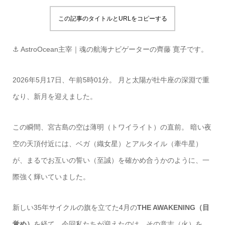
この記事のタイトルとURLをコピーする
⚓ AstroOcean主宰｜魂の航海ナビゲーターの齊藤 寛子です。
2026年5月17日、午前5時01分。 月と太陽が牡牛座の深淵で重
なり、新月を迎えました。
この瞬間、宮古島の空は薄明（トワイライト）の直前。 暗い夜
空の天頂付近には、ベガ（織女星）とアルタイル（牽牛星）
が、まるでお互いの誓い（至誠）を確かめ合うかのように、一
際強く輝いていました。
新しい35年サイクルの旗を立てた4月の
THE AWAKENING（目
覚め）
を経て、今回私たちが迎えたのは、その意志（火）を、