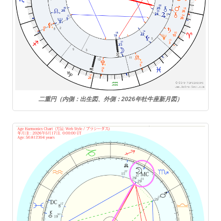
二重円（内側：出生図、外側：2026年牡牛座新月図）