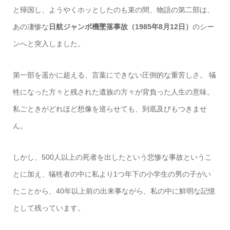
と帰国し、ようやくホッとしたのも束の間、物語の第二部は、
あの凄惨な
日航ジャンボ機墜落事故（1985年8月12日）
のシー
ンへと突入しました。
第一部を遥かに超える、言葉にできない圧倒的な重苦しさ。 犠
牲になった方々と残された遺族の方々が背負った人生の意味。
私ごときがどれほど想像を巡らせても、到底及びもつきませ
ん。
しかし、500人以上の死者を出したという悲惨な事故というこ
とに加え、犠牲者の中に私より1つ年下の小学生の男の子がい
たことから、40年以上前の出来事ながら、私の中に鮮明な記憶
として残っています。