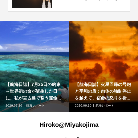
【航海日誌】7月25日の約束
【航海日誌】火星回帰の号砲
～世界初の命が誕生した日
と平和の盾：肉体の強制停止
に、私が宮古島で誓う運命...
を越えて、宿命の怒りを祈...
2026.07.26
航海レポート
2026.06.10
航海レポート
Hiroko@Miyakojima