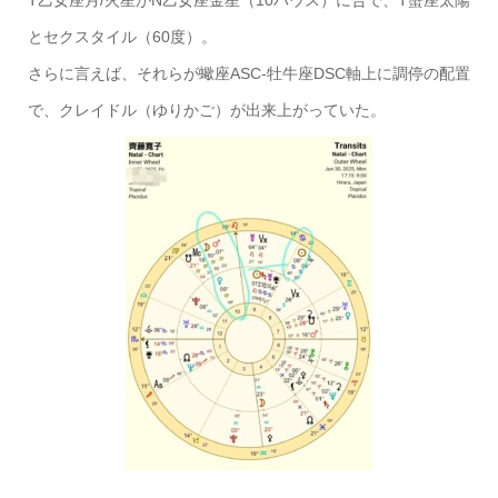
T乙女座月/火星がN乙女座金星（10ハウス）に合で、T蟹座太陽
とセクスタイル（60度）。
さらに言えば、それらが蠍座ASC-牡牛座DSC軸上に調停の配置
で、クレイドル（ゆりかご）が出来上がっていた。