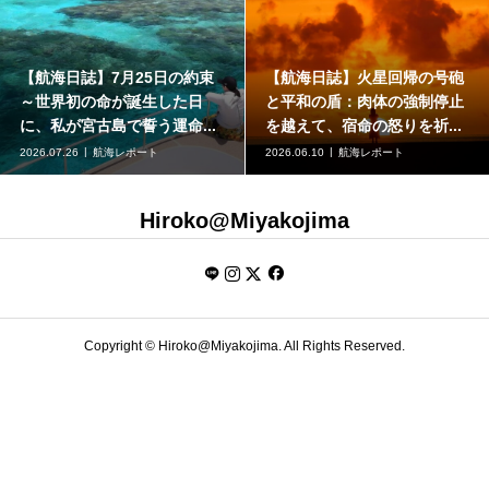
5日の約束
【航海日誌】火星回帰の号砲
【航海日誌】射手
生した日
と平和の盾：肉体の強制停止
歳の辞書：ロナウ
う運命...
を越えて、宿命の怒りを祈...
本物の至誠と世界へ
ート
2026.06.10
航海レポート
2026.05.31
航海レポ
Hiroko@Miyakojima
Copyright ©
Hiroko@Miyakojima. All Rights Reserved.