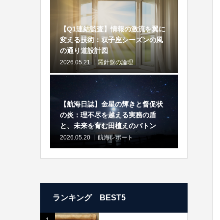
【Q1連結監査】情報の激流を翼に
変える技術：双子座シーズンの風
の通り道設計図
2026.05.21
羅針盤の論理
【航海日誌】金星の輝きと督促状
の炎：理不尽を越える実務の盾
と、未来を育む田植えのバトン
2026.05.20
航海レポート
ランキング BEST5