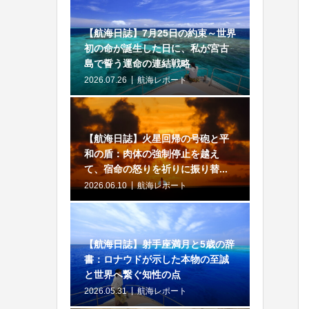
【航海日誌】7月25日の約束～世界
初の命が誕生した日に、私が宮古
島で誓う運命の連結戦略
2026.07.26
航海レポート
【航海日誌】火星回帰の号砲と平
和の盾：肉体の強制停止を越え
て、宿命の怒りを祈りに振り替...
2026.06.10
航海レポート
【航海日誌】射手座満月と5歳の辞
書：ロナウドが示した本物の至誠
と世界へ繋ぐ知性の点
2026.05.31
航海レポート