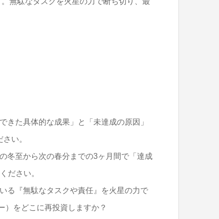
す。無駄なタスクを火星の力で断ち切り、最
。
成できた具体的な成果」と「未達成の原因」
ださい。
朝の冬至から次の春分までの3ヶ月間で「達成
てください。
ている『無駄なタスクや責任』を火星の力で
ー）をどこに再投資しますか？