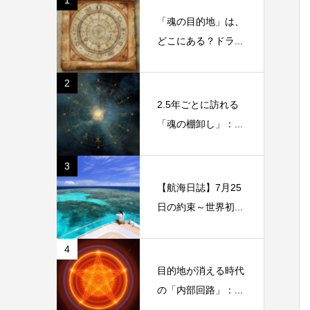
1
「魂の目的地」は、
どこにある？ドラ...
2
2.5年ごとに訪れる
「魂の棚卸し」：...
3
【航海日誌】7月25
日の約束～世界初...
4
目的地が消える時代
の「内部回路」：...