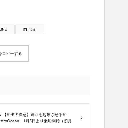
LINE
note
をコピーする
⚓️ 【船出の決意】運命を起動させる船
AstroOcean、1月5日より乗船開始（初月...